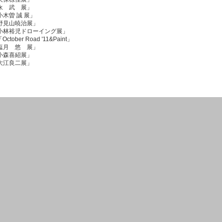
永 武 展」
木曽 誠 展」
野見山暁治展」
「小林裕児ドローイング展」
oad '11&Paint」
塩月 悠 展」
小森喜紹展」
「大江良二展」