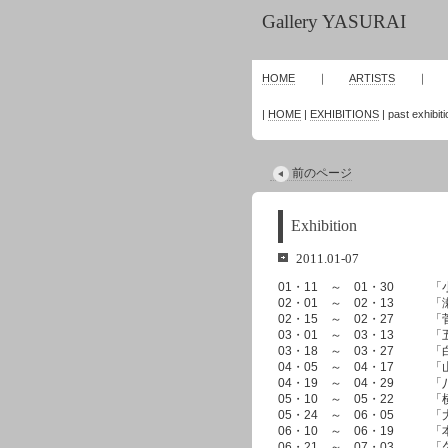
Gallery YASURAI
HOME
｜
ARTISTS
|
HOME
|
EXHIBITIONS
| past exhibit
前のページ
Exhibition
2011.01-07
01・11 ～ 01・30 「
02・01 ～ 02・13 「
02・15 ～ 02・27 「
03・01 ～ 03・13 「五
03・18 ～ 03・27 「
04・05 ～ 04・17 「
04・19 ～ 04・29 「
05・10 ～ 05・22 「横
05・24 ～ 06・05 「
06・10 ～ 06・19 「
06・21 ～ 07・03 「