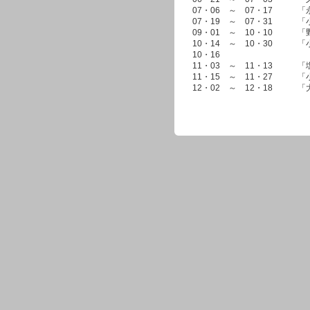
07・06 ～ 07・17 「
07・19 ～ 07・31 「小
09・01 ～ 10・10 「
10・14 ～ 10・30 
10・16 「October R
11・03 ～ 11・13 「
11・15 ～ 11・27 「
12・02 ～ 12・18 