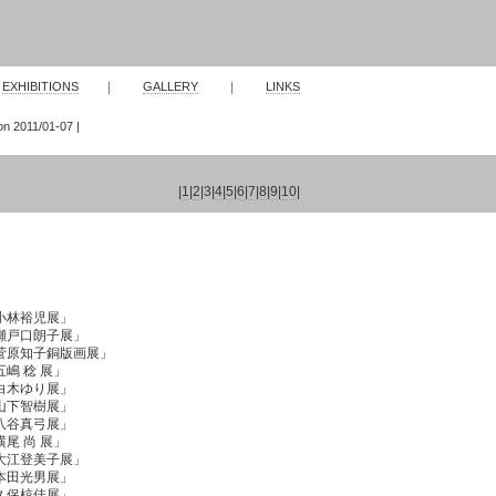
｜
EXHIBITIONS
｜
GALLERY
｜
LINKS
ion 2011/01-07 |
|
1
|
2
|
3
|
4
|
5
|
6
|
7
|
8
|
9
|
10
|
小林裕児展」
瀬戸口朗子展」
菅原知子銅版画展」
嶋 稔 展」
白木ゆり展」
山下智樹展」
八谷真弓展」
尾 尚 展」
大江登美子展」
本田光男展」
久保椋佳展」