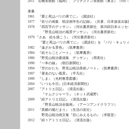
2011 石橋美術館（福岡）、ブリヂストン美術館（東京）（9月～
著書
1961 『愛と死はパリの果てに』（講談社）
1977 『祈りの画集 戦没画学生の記録』（共著、日本放送出版
1978 『四百字のデッサン』（河出書房新社、第26回日本エッセ
『野見山暁治の風景デッサン』（河出書房新社）
1979 『さあ 絵を描こう』（河出書房新社）
『愛と死はパリの果てに』（講談社）を 『パリ・キュリィ
1982 『遠ざかる景色』（筑摩書房）
1984 『絵そらごとノート』（筑摩書房）
1986 『野見山暁治素描集 デッサン』（用美社）
1990 『一本の線』（朝日新聞社）
1994 『空のかたち 野見山暁治美術ノート』（筑摩書房）
1997 『署名のない風景』（平凡社）
1999 『しま』（光村教育図書）
2004 『いつも今日』(日本経済新聞社)
2007 『アトリエ日記』（清流出版）
『ケムクジャーラ』（ネット武蔵野）
2009 『続アトリエ日記』（清流出版）
『野見山暁治全版画』（アーツアンドクラフツ）
2011 『異郷の陽だまり』（生活の友社）
野見山暁治画文集『目にみえるもの』（求龍堂）
2012 『続々アトリエ日記』（清流出版）