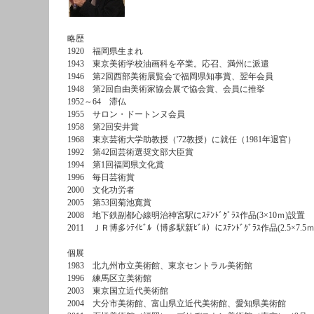
略歴
1920 福岡県生まれ
1943 東京美術学校油画科を卒業。応召、満州に派遣
1946 第2回西部美術展覧会で福岡県知事賞、翌年会員
1948 第2回自由美術家協会展で協会賞、会員に推挙
1952～64 滞仏
1955 サロン・ドートンヌ会員
1958 第2回安井賞
1968 東京芸術大学助教授（'72教授）に就任（1981年退官）
1992 第42回芸術選奨文部大臣賞
1994 第1回福岡県文化賞
1996 毎日芸術賞
2000 文化功労者
2005 第53回菊池寛賞
2008 地下鉄副都心線明治神宮駅にｽﾃﾝﾄﾞｸﾞﾗｽ作品(3×10ｍ)設置
2011 ＪＲ博多ｼﾃｲﾋﾞﾙ（博多駅新ﾋﾞﾙ）にｽﾃﾝﾄﾞｸﾞﾗｽ作品(2.5×7.5
個展
1983 北九州市立美術館、東京セントラル美術館
1996 練馬区立美術館
2003 東京国立近代美術館
2004 大分市美術館、富山県立近代美術館、愛知県美術館