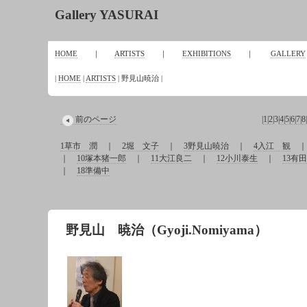
Gallery YASURAI
HOME
｜
ARTISTS
｜
EXHIBITIONS
｜
GALLERY
|
HOME
|
ARTISTS
| 野見山暁治 |
前のページ
|
1
|
2
|
3
|
4
|
5
|
6
|
7
|
8
|
1草市 潤
｜
2堀 文子
｜
3野見山暁治
｜
4入江 観
｜
10塚本猪一郎
｜
11大江良二
｜
12小川泰生
｜
13有
｜
18準備中
野見山 暁治（Gyoji.Nomiyama）