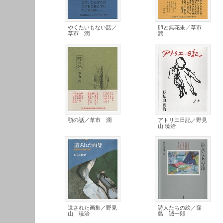
やくたいもない話／
卵と無花果／草市
草市 潤
潤
顎の話／草市 潤
アトリエ日記／野見
山 暁治
遺された画集／野見
詩人たちの絵／窪
山 暁治
島 誠一郎