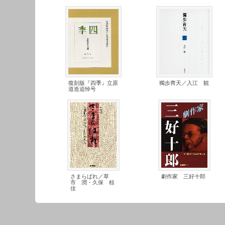
復刻版『四季』立原
獨歩靑天／入江 観
道造追悼号
さまらばれ／草
劇作家 三好十郎
市 潤・久保 椋
佳