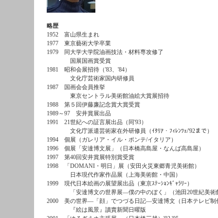
略歴
1952 富山県生まれ
1977 東京藝術大学卒業
1979 同大学大学院油画技法・材料専攻修了
国展国画賞受賞
1981 昭和会展招待（'83、'84）
文化庁芸術家国内研修員
1987 国画会会員推挙
東京セントラル美術館油絵大賞展招待
1988 第５回伊藤廉記念賞大賞受賞
1989～97 安井賞展出品
1991 21世紀への証言展出品（同'93）
文化庁派遣芸術家在外研修員（ｲﾀﾘｱ・ﾌｨﾚﾝﾂｪ/'92まで
1994 個展（ガレリア・イル・ポンテ/イタリア）
1996 個展「安達博文展」（日本橋高島屋・なんば高島屋）
1997 第40回安井賞展特別賞受賞
1998 「DOMANI・明日」展（安田火災東郷青児美術館）
日本現代作家作品展（上海美術館・中国）
1999 現代日本絵画の展望展出品（東京ｽﾃｰｼｮﾝｷﾞｬﾗﾘｰ）
「安達博文の世界展―僕の中のぼく」（池田20世紀美術
2000 美の世界―「顔」でつづる日記―安達博文（日本テレビ制
『絵は風景』讀賣新聞日曜版