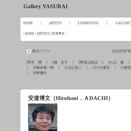
Gallery YASURAI
HOME
｜
ARTISTS
｜
EXHIBITIONS
｜
GALLERY
|
HOME
|
ARTISTS
| 安達博文 |
前のページ
|
1
|
2
|
3
|
4
|
5
|
6
|
7
|
8
|
1草市 潤
｜
2堀 文子
｜
3野見山暁治
｜
4入江 観
｜
10塚本猪一郎
｜
11大江良二
｜
12小川泰生
｜
13有
｜
18準備中
安達博文（Hirofumi．ＡDACHI）