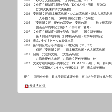
2001 「ゆるぎえぬ主張展」（日本橋三越）'03,'05
2002 文化庁在研制度35周年記念「DOMANI・明日」展2002
(安田火災東郷青児美術館)
2003 安達博文展(日本橋高島屋・なんば高島屋・JR名古屋高島屋
「人を描く展」（神田日勝記念館・北海道）
2005 「安達博文展 現代の写楽か―安達の眼―」（駒ヶ根高原
国画会80周年記念展(ﾒﾅｰﾄﾞ美術館・愛知)
2007 文化庁在研制度40周年記念「旅展」（国立新美術館）
第１回個の地平展（日本橋高島屋・以降毎回出品）
2008 東京ｺﾝﾃﾝﾎﾟﾗﾘｰｱｰﾄﾌｪｱ2008出品
2010 第10回伝統からの創造・21世紀展（'11、'12）
個展「安達博文展」（日本橋高島屋・名古屋高島屋）
2011 個展「安達博文展」（大阪高島屋）
北海道現代具象展（北海道立近代美術館 他）
2012 文化庁在研制度45周年記念「DOMANI・明日」展 特
「公募団体ﾍﾞｽﾄｾﾚｸｼｮﾝ美術2012」展（東京都美術館）
現在 国画会会員 日本美術家連盟会員 富山大学芸術文化学部
安達博文HP