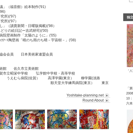
」（福音館）絵本制作('91)
6)
)('97)
独
所)('97）
」（讀賣新聞・日曜版掲載)('98）
りの絵日記ー吉武研司)('00)
院壁画制作「太陽のように」('05)
ｯｸｱｰﾄ陶壁画「晴のち雨のち晴－宇宙樹－」('08)
協会会員 日本美術家連盟会員
美術館 佐久市立美術館
「八
賀市立昭栄中学校 弘学館中学校・高等学校
賀） 高澤学園(東京） 柳学園(淡路
新潟） 順天堂大学練馬病院(東京） 東京
)
「第
200
Yoshitake-planning.net
10：
Round About
六本