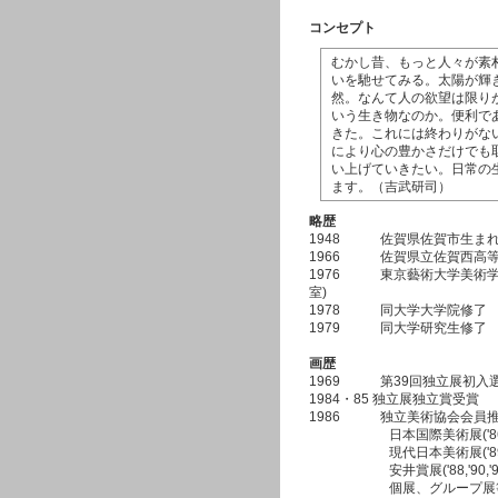
コンセプト
むかし昔、もっと人々が素
いを馳せてみる。太陽が輝
然。なんて人の欲望は限り
いう生き物なのか。便利で
きた。これには終わりがな
により心の豊かさだけでも
い上げていきたい。日常の
ます。（吉武研司）
略歴
1948 佐賀県佐賀市生ま
1966 佐賀県立佐賀西高等学
1976 東京藝術大学美術学
室
1978 同大学大学院修了
1979 同大学研究生修了
画歴
1969 第39回独立展初入選
1984・85 独立展独立賞受賞
1986 独立美術協会会員
日本国際美術展('86
現代日本美術展('89
安井賞展('88,'90,'91,'9
個展、グループ展