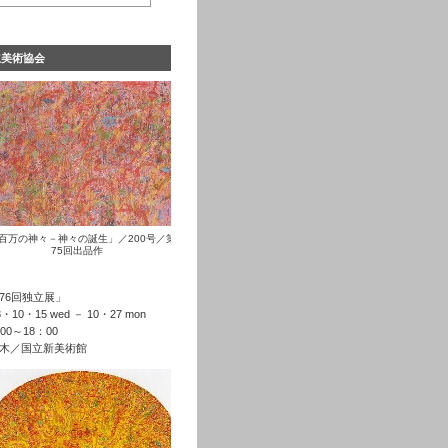
立美術協会
百万の神々－神々の誕生」／200号／第
75回出品作
76回独立展」
8・10・15 wed － 10・27 mon
00～18：00
木／国立新美術館