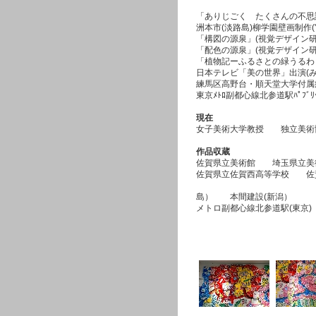
「ありじごく たくさんの不思議
洲本市(淡路島)柳学園壁画制作('9
「構図の源泉」(視覚デザイン研究所
「配色の源泉」(視覚デザイン研究
「植物記ーふるさとの緑うるわし
日本テレビ「美の世界」出演(みど
練馬区高野台・順天堂大学付属病
東京ﾒﾄﾛ副都心線北参道駅ﾊﾟﾌﾞﾘ
現在
女子美術大学教授 独立美術
作品収蔵
佐賀県立美術館 埼玉県立
佐賀県立佐賀西高等学校 佐
うえむら病院(佐
島） 本間建設(
メトロ副都心線北参道駅(東京