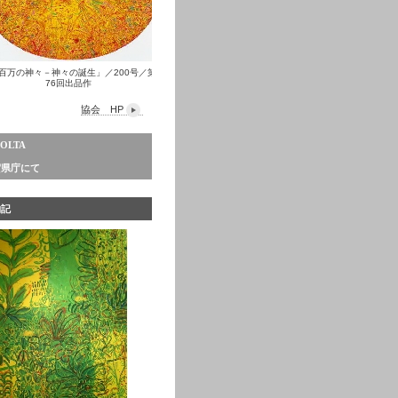
百万の神々－神々の誕生」／200号／第
76回出品作
協会 HP
COLTA
賀県庁にて
物記