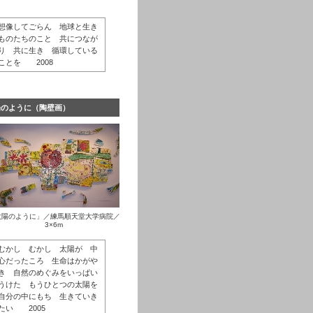
想像してごらん 地球と生き
ものたちのこと 共につなが
り 共に生き 循環している
ことを 2008
陽のように（陶壁画）
太陽のように」／練馬順天堂大学病院／
3×6m
むかし むかし 太陽が 中
心だったころ 生命はかがや
き 自然のめぐみをいっぱい
うけた もうひとつの太陽を
自分の中にもち 生きていき
たい 2005