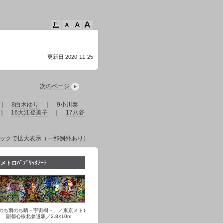
更新日 2020-11-25
次のページ
｜
8白木ゆり
｜
9小川泰
｜
16大江登美子
｜
17八谷
ックで拡大表示（一部例外あり）
メトロﾊﾟﾌﾞﾘｯｸｱｰﾄ
のち雨のち晴－宇宙樹－」／東京メトロ
副都心線北参道駅／2.8×10m