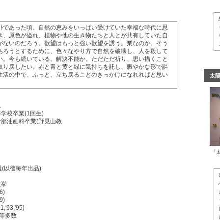
朴であった頃、自然の恵みをいっぱい受けていた幸福な時代に思
き、原色が溢れ、植物や他の生き物たちと人とが共有していた自
がないのだろう。欲望はもっと強い欲望を誘う。業なのか。そう
あろうとするために、色々なやり方で自然を破壊し、人を殺して
い。今も続いている。解決不能か。ただただ祈り、思い描くこと
取り戻したい。赤と青と黄と緑に気持ちを託し、賑やかな形で謳
生活の中で、ふっと、立ち戻ることのきっかけになれればと思い
太
れ
校卒業(1回生)
部油画科卒業(野見山教
)
「
(以後毎年出品)
推挙
)
)
3,'95)
等多数