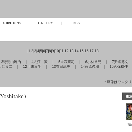
｜
EXHIBITIONS
｜
GALLERY
｜
LINKS
|
1
|
2
|
3
|
4
|
5
|
6
|
7
|
8
|
9
|
10
|
11
|
12
|
13
|
14
|
15
|
16
|
17
|
18
|
｜
3野見山暁治
｜
4入江 観
｜
5吉武研司
｜
6小林裕児
｜
7安達博文
1大江良二
｜
12小川泰生
｜
13有田武史
｜
14萩原俊樹
｜
15久保椋佳
＊画像はワンクリ
oshitake）
東京
「晴