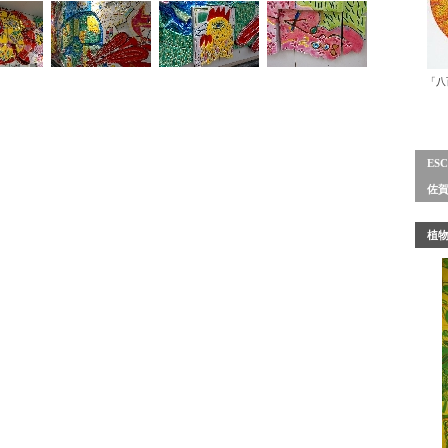
「八
ES
佐
植