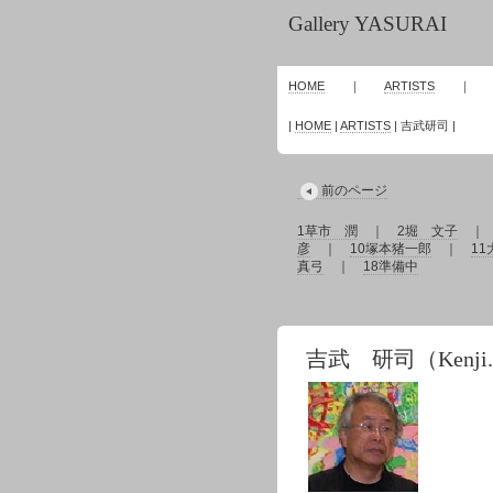
Gallery YASURAI
HOME
｜
ARTISTS
|
HOME
|
ARTISTS
| 吉武研司 |
前のページ
1草市 潤
｜
2堀 文子
彦
｜
10塚本猪一郎
｜
1
真弓
｜
18準備中
吉武 研司（Kenji.Y