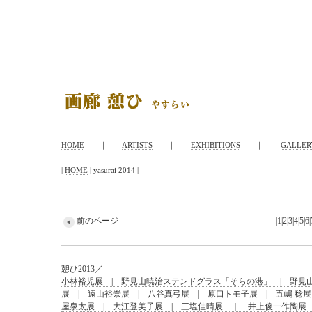
HOME
｜
ARTISTS
｜
EXHIBITIONS
｜
GALLER
|
HOME
| yasurai 2014 |
前のページ
|
1
|
2
|
3
|
4
|
5
|
6
|
憩ひ2013／
小林裕児展 | 野見山暁治ステンドグラス「そらの港」 | 野見山
展 | 遠山裕崇展 | 八谷真弓展 | 原口トモ子展 | 五嶋 稔展
屋泉太展 | 大江登美子展 | 三塩佳晴展 ｜ 井上俊一作陶