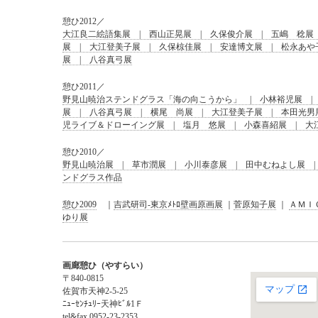
憩ひ2012／
大江良二絵語集展 | 西山正晃展 | 久保俊介展 | 五嶋 稔展
展 | 大江登美子展 | 久保椋佳展 | 安達博文展 | 松永あや
展 | 八谷真弓展
憩ひ2011／
野見山暁治ステンドグラス「海の向こうから」 | 小林裕児展 | 
展 | 八谷真弓展 | 横尾 尚展 | 大江登美子展 | 本田光男
児ライブ＆ドローイング展 | 塩月 悠展 | 小森喜紹展 | 大
憩ひ2010／
野見山暁治展 | 草市潤展 | 小川泰彦展 | 田中むねよし展 |
ンドグラス作品
憩ひ2009
｜
吉武研司-東京ﾒﾄﾛ壁画原画展
｜
菅原知子展
｜
ＡＭＩ
ゆり展
画廊憩ひ（やすらい）
〒840-0815
佐賀市天神2-5-25
ﾆｭｰｾﾝﾁｭﾘｰ天神ﾋﾞﾙ1Ｆ
tel&fax 0952-23-2353