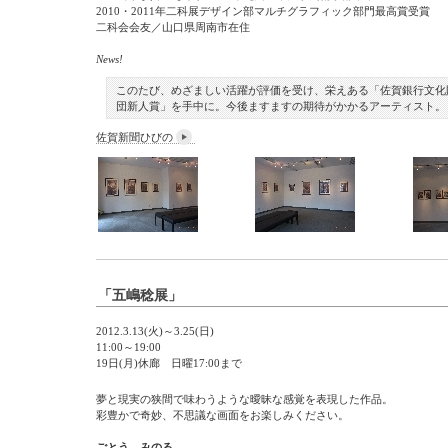
2010・2011年二科展デザイン部マルチグラフィック部門最高賞受賞
二科会会友／山口県周南市在住
News!
このたび、めざましい活躍が評価を受け、栄えある「佐賀銀行文化
団新人賞」を手中に。今後ますますの期待がかかるアーティスト。
佐賀新聞ひびの
「五嶋稔展」
2012.3.13(火)～3.25(日)
11:00～19:00
19日(月)休廊 日曜17:00まで
夢と現実の狭間で味わうような曖昧な感覚を表現した作品。
彩豊かで奇妙、不思議な画面をお楽しみください。
ごとう みのる