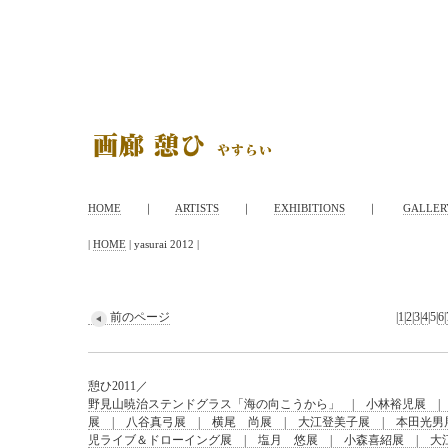
HOME
｜
ARTISTS
｜
EXHIBITIONS
｜
GALLER
|
HOME
| yasurai 2012 |
前のページ
|
1
|
2
|
3
|
4
|
5
|
6
|
憩ひ2011／
野見山暁治ステンドグラス「海の向こうから」 | 小林裕児展 | 
展 | 八谷真弓展 | 横尾 尚展 | 大江登美子展 | 本田光男
児ライブ＆ドローイング展 | 塩月 悠展 | 小森喜紹展 | 大