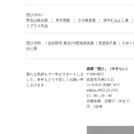
憩ひ2010／
野見山暁治展 | 草市潤展 | 小川泰彦展 | 田中むねよし展 |
ドグラス作品
憩ひ2009
｜
吉武研司-東京ﾒﾄﾛ壁画原画展
｜
菅原知子展
｜
ＡＭＩ
ゆり展
画廊「憩ひ」（やすらい）
新たな気持ちで一年がスタートしま
〒840-0815
した。本年もどうぞ宜しくお願い申
佐賀市天神2-5-25
し上げます。
ﾆｭｰｾﾝﾁｭﾘｰ天神ﾋﾞﾙ1Ｆ
tel&fax 0952-23-2353
11：00―19：00
月曜休廊 日曜17：00まで
Ⓟ 2台有