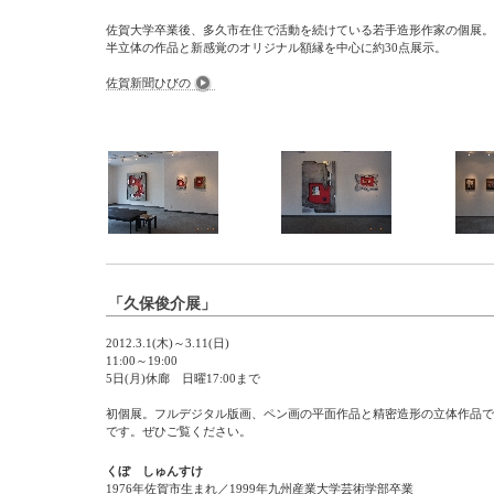
佐賀大学卒業後、多久市在住で活動を続けている若手造形作家の個展。
半立体の作品と新感覚のオリジナル額縁を中心に約30点展示。
佐賀新聞ひびの
「久保俊介展」
2012.3.1(木)～3.11(日)
11:00～19:00
5日(月)休廊 日曜17:00まで
初個展。フルデジタル版画、ペン画の平面作品と精密造形の立体作品で
です。ぜひご覧ください。
くぼ しゅんすけ
1976年佐賀市生まれ／1999年九州産業大学芸術学部卒業