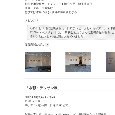
創形美術学校卒、モダンアート協会会員、埼玉県在住
個展、グループ展多数
憩ひでは昨年に続き2度目の展覧会となる
トピック！
2月5日と19日に放映された、日本テレビ「おしゃれイズム」（日曜
22:00～）のスタジオには、所狭しとたくさんの五嶋作品が飾られ
間がさらにおしゃれに演出されていました。
佐賀新聞ひびの
「水彩・デッサン展」
2012.4.10(火)～4.27(金)
11:00～19:00
16、23日(月)休廊 日曜17:00まで
作家の素に近いデッサンやドローイング、肩肘張らない水彩作品。