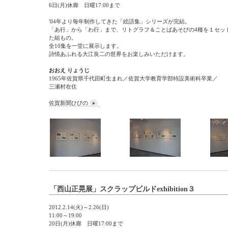
6日(月)休廊 日曜17:00まで
'04年より毎年制作してきた「絵語集」シリーズが完結。
「あ行」から「わ行」まで、リトグラフ＆ことばあそびの4種を１セッ
た組もの。
全10集を一堂に展示します。
詩情あふれる大江良二の世界をお楽しみいただけます。
おおえ りょうじ
1965年佐賀県千代田町生まれ／佐賀大学教育学部特設美術科卒業／
三瀬村在住
佐賀新聞ひびの
「西山正晃展」スクラップビルドexhibition３
2012.2.14(火)～2.26(日)
11:00～19:00
20日(月)休廊 日曜17:00まで